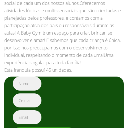
social de cada um dos nossos alunos.Oferecemos
atividades lúdicas e multissensoriais que são orientadas e
planejadas pelos professores, e contamos com a
participação ativa dos pais ou responsáveis durante as
aulas! A Baby Gym é um espaço para criar, brincar, se
desenvolver e amar! E sabemos que cada criança é única,
por isso nos preocupamos com o desenvolvimento
individual, respeitando o momento de cada uma!Uma
experiência singular para toda família!
Esta franquia possuí 45 unidades.