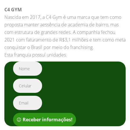
C4 GYM
Nascida em 2017, a C4 Gym é uma marca que tem como
proposta manter aessência de academia de bairro, mas
com estrutura de grandes redes. A companhia fechou
2021 com faturamento de R$3,1 milhões e tem como meta
conquistar o Brasil por meio do franchising.
Esta franquia possuí unidades.
😉
Receber informações!