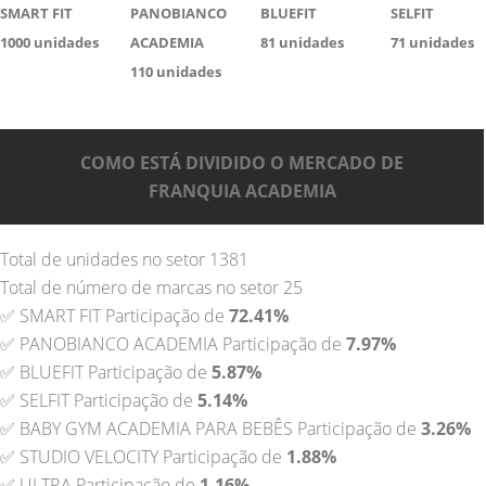
SMART FIT
PANOBIANCO
BLUEFIT
SELFIT
1000
unidades
ACADEMIA
81
unidades
71
unidades
110
unidades
COMO ESTÁ DIVIDIDO O MERCADO DE
FRANQUIA ACADEMIA
Total de unidades no setor 1381
Total de número de marcas no setor 25
✅ SMART FIT Participação de
72.41%
✅ PANOBIANCO ACADEMIA Participação de
7.97%
✅ BLUEFIT Participação de
5.87%
✅ SELFIT Participação de
5.14%
✅ BABY GYM ACADEMIA PARA BEBÊS Participação de
3.26%
✅ STUDIO VELOCITY Participação de
1.88%
✅ ULTRA Participação de
1.16%