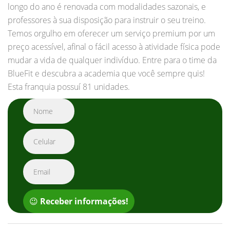
longo do ano é renovada com modalidades sazonais, e
professores à sua disposição para instruir o seu treino.
Temos orgulho em oferecer um serviço premium por um
preço acessível, afinal o fácil acesso à atividade física pode
mudar a vida de qualquer indivíduo. Entre para o time da
BlueFit e descubra a academia que você sempre quis!
Esta franquia possuí 81 unidades.
😉
Receber informações!