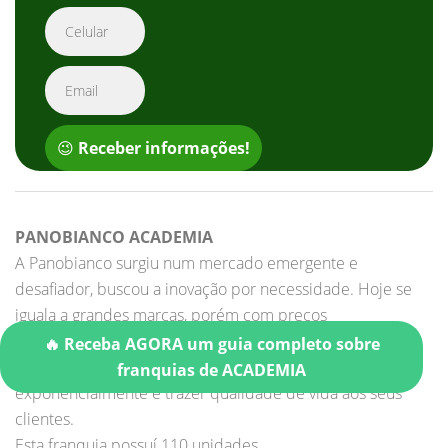
😉
Receber informações!
PANOBIANCO ACADEMIA
A Panobianco surgiu num mercado emergente e
desafiador, buscou a inovação por necessidade. Hoje se
iguala a grandes marcas, porém com preços
acessíveis.Sendo altamente inovadora e resiliente, a
🔥 Receba AGORA um guia completo sobre
Panobianco tem todos os ingredientes para expandir
franquias de ACADEMIA
exponencialmente e trazer qualidade de vida aos seus
clientes.
Esta franquia possuí 110 unidades.