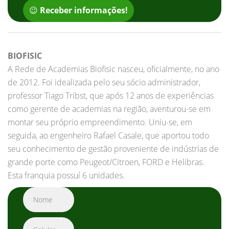
😉
Receber informações!
BIOFISIC
A Rede de Academias Biofisic nasceu, oficialmente, no ano
de 2012. Foi idealizada pelo seu sócio administrador,
professor Tiago Tribst, que após 12 anos de experiências
como gerente de academias na região, aventurou-se em
montar seu próprio empreendimento. Uniu-se, em
seguida, ao engenheiro Rafael Casale, que aportou todo
seu conhecimento de gestão proveniente de indústrias de
grande porte como Peugeot/Citroen, FORD e Helibras.
Esta franquia possuí 6 unidades.