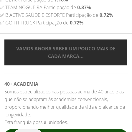
✅ TEAM NOGUEIRA Participação de
0.87%
✅ B ACTIVE SAÚDE E ESPORTE Participação de
0.72%
✅ GO FIT TRUCK Participação de
0.72%
VAMOS AGORA SABER UM POUCO MAIS DE
CADA MARCA...
40+ ACADEMIA
Somos especializados nas pessoas acima de 40 anos e as
que não se adaptam às academias convencionais,
proporcionando melhor qualidade de vida e o alcance da
longevidade.
Esta franquia possuí unidades.