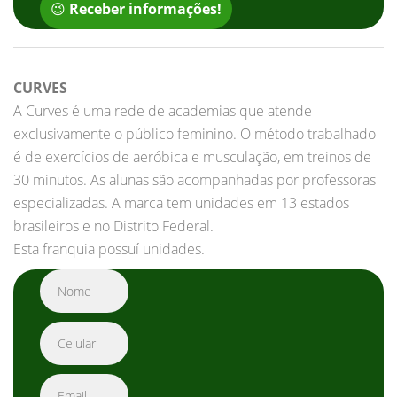
😉
Receber informações!
CURVES
A Curves é uma rede de academias que atende
exclusivamente o público feminino. O método trabalhado
é de exercícios de aeróbica e musculação, em treinos de
30 minutos. As alunas são acompanhadas por professoras
especializadas. A marca tem unidades em 13 estados
brasileiros e no Distrito Federal.
Esta franquia possuí unidades.